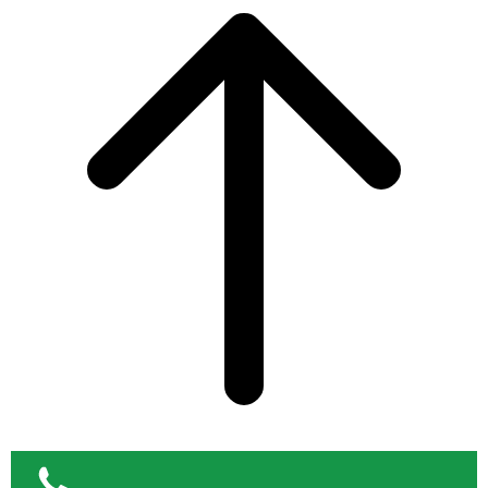
to
top