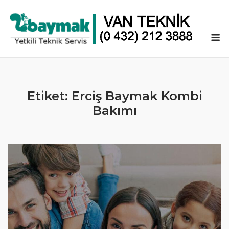
Skip
to
content
M
Etiket:
Erciş Baymak Kombi
Bakımı