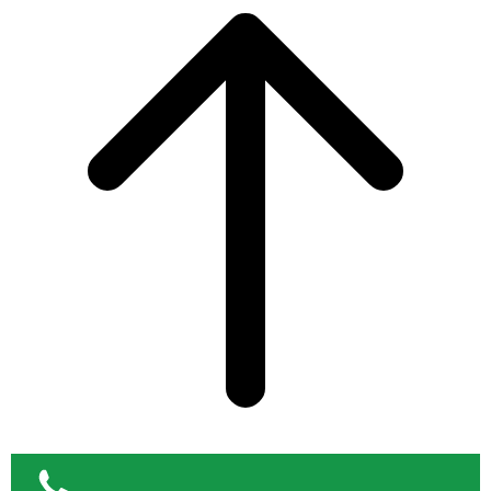
to
top