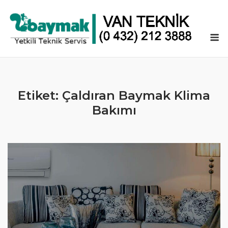
Skip
to
content
M
Etiket:
Çaldıran Baymak Klima
Bakımı