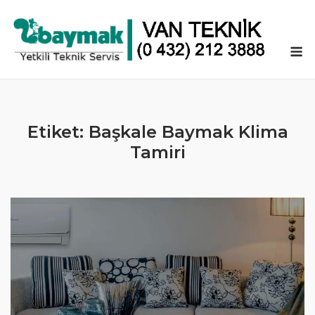
Skip
to
content
M
Etiket:
Başkale Baymak Klima
Tamiri